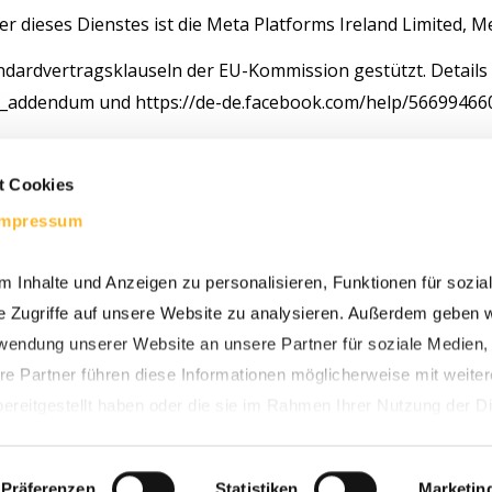
er dieses Dienstes ist die Meta Platforms Ireland Limited, M
dardvertragsklauseln der EU-Kommission gestützt. Details f
er_addendum
und
https://de-de.facebook.com/help/5669946
ogenen Daten entnehmen Sie der Datenschutzerklärung von
t Cookies
Impressum
g nach dem „EU-US Data Privacy Framework“ (DPF). Der DPF
ung europäischer Datenschutzstandards bei Datenverarbeitu
 Inhalte und Anzeigen zu personalisieren, Funktionen für sozia
ich, diese Datenschutzstandards einzuhalten. Weitere Infor
e Zugriffe auf unsere Website zu analysieren. Außerdem geben w
k.gov/participant/4452
rwendung unserer Website an unsere Partner für soziale Medien
re Partner führen diese Informationen möglicherweise mit weite
ereitgestellt haben oder die sie im Rahmen Ihrer Nutzung der D
essum
|
Datenschutz
|
celver.com
Präferenzen
Statistiken
Marketin