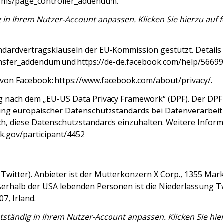
erms/page_controller_addendum
.
 in Ihrem Nutzer-Account anpassen. Klicken Sie hierzu auf f
ndardvertragsklauseln der EU-Kommission gestützt. Details 
ansfer_addendum
und
https://de-de.facebook.com/help/566
 von Facebook:
https://www.facebook.com/about/privacy/
.
g nach dem „EU-US Data Privacy Framework“ (DPF). Der DPF
ung europäischer Datenschutzstandards bei Datenverarbeitu
ich, diese Datenschutzstandards einzuhalten. Weitere Infor
k.gov/participant/4452
witter). Anbieter ist der Mutterkonzern X Corp., 1355 Marke
ßerhalb der USA lebenden Personen ist die Niederlassung T
7, Irland.
ständig in Ihrem Nutzer-Account anpassen. Klicken Sie hier