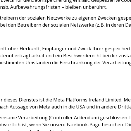
Zweck für die Datenspeicherung entfällt. Gespeicherte Cooki
nsb. Aufbewahrungsfristen – bleiben unberührt.
etreibern der sozialen Netzwerke zu eigenen Zwecken gespei
t bei den Betreibern der sozialen Netzwerke (z. B. in deren 
skunft über Herkunft, Empfänger und Zweck Ihrer gespeiche
atenübertragbarkeit und ein Beschwerderecht bei der zustä
 bestimmten Umständen die Einschränkung der Verarbeitun
r dieses Dienstes ist die Meta Platforms Ireland Limited, Me
nach Aussage von Meta auch in die USA und in andere Drittl
nsame Verarbeitung (Controller Addendum) geschlossen. In 
twortlich ist, wenn Sie unsere Facebook-Page besuchen. D