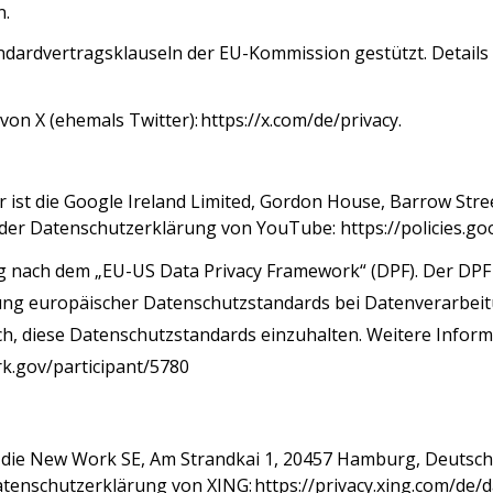
n
.
dardvertragsklauseln der EU-Kommission gestützt. Details f
von X (ehemals Twitter):
https://x.com/de/privacy
.
r ist die Google Ireland Limited, Gordon House, Barrow Stree
der Datenschutzerklärung von YouTube:
https://policies.g
g nach dem „EU-US Data Privacy Framework“ (DPF). Der DPF
ung europäischer Datenschutzstandards bei Datenverarbeitu
ich, diese Datenschutzstandards einzuhalten. Weitere Infor
k.gov/participant/5780
ist die New Work SE, Am Strandkai 1, 20457 Hamburg, Deutsc
tenschutzerklärung von XING:
https://privacy.xing.com/de