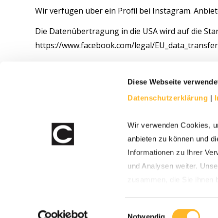
Wir verfügen über ein Profil bei Instagram. Anbiet
Die Datenübertragung in die USA wird auf die Stan
https://www.facebook.com/legal/EU_data_transf
Details zu deren Umgang mit Ihren personenbez
https://privacycenter.instagram.com/policy/
.
Diese Webseite verwende
Datenschutzerklärung
|
Das Unternehmen verfügt über eine Zertifizierun
Europäischen Union und den USA, der die Einhalt
Wir verwenden Cookies, um
dem DPF zertifizierte Unternehmen verpflichtet s
anbieten zu können und di
folgendem Link:
https://www.dataprivacyframewor
Informationen zu Ihrer Ve
und Analysen weiter. Unse
zusammen, die Sie ihnen b
gesammelt haben.
celver AG | Zirkusweg 1 | 20359 Hamburg |
Impr
E
Notwendig